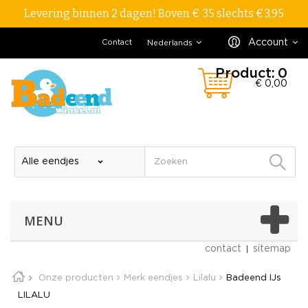
Levering binnen 2 dagen! Boven € 35 slechts €3,95
Account
Contact
Nederlands
Product:
0
€ 0,00
MENU
contact
sitemap
Onze producten
Merk eendjes
Lilalu
Badeend IJs
LILALU