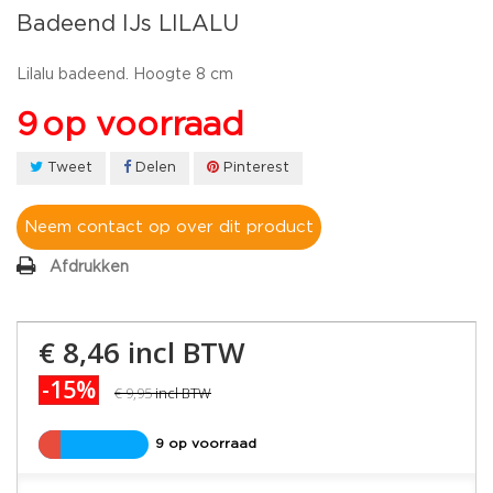
Badeend IJs LILALU
Lilalu badeend. Hoogte 8 cm
9
op voorraad
Tweet
Delen
Pinterest
Neem contact op over dit product
Afdrukken
€ 8,46
incl BTW
-15%
€ 9,95
incl BTW
9 op voorraad