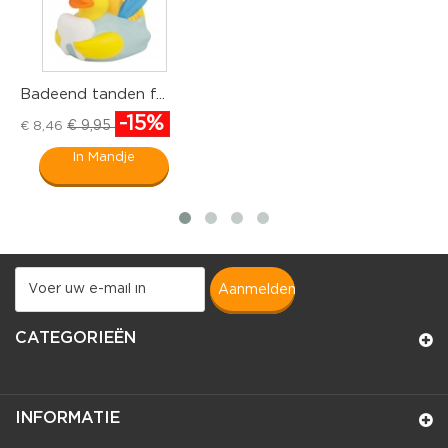
Badeend tanden f...
B
-15%
€ 9,95
€ 8,46
€
In Mandje
aanmelden
CATEGORIEËN
INFORMATIE