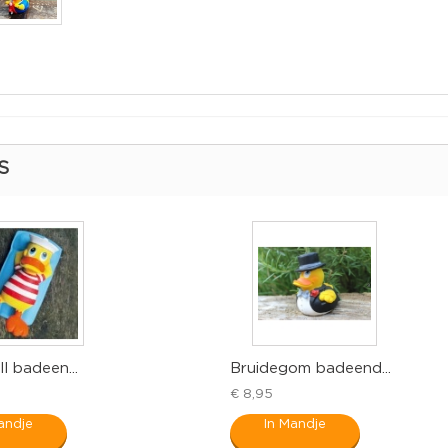
S
ll badeen...
Bruidegom badeend...
€ 8,95
andje
In Mandje