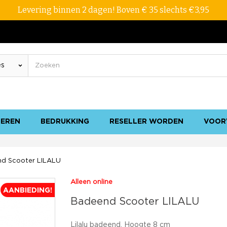
Levering binnen 2 dagen! Boven € 35 slechts €3,95
SEREN
BEDRUKKING
RESELLER WORDEN
VOOR
d Scooter LILALU
Alleen online
AANBIEDING!
Badeend Scooter LILALU
Lilalu badeend. Hoogte 8 cm