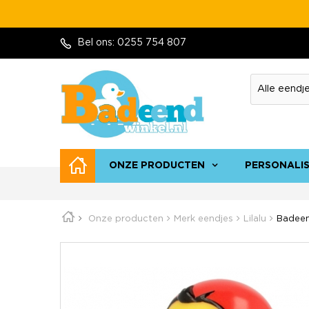
Bel ons:
0255 754 807
ONZE PRODUCTEN
PERSONALI
Onze producten
Merk eendjes
Lilalu
Badeen