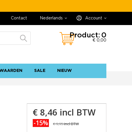
Contact
Nederlands
Account
Product:
0
€ 0,00
WAARDEN
SALE
NIEUW
contact
sitemap
€ 8,46
incl BTW
-15%
€ 9,95
incl BTW