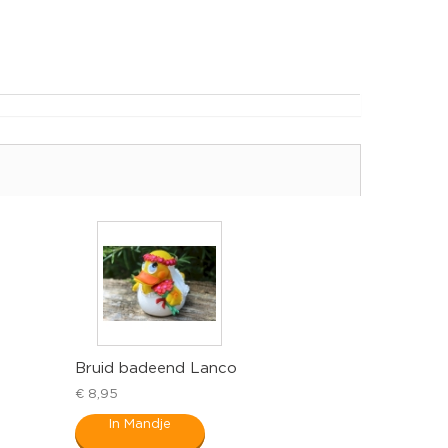
Bruid badeend Lanco
€ 8,95
In Mandje