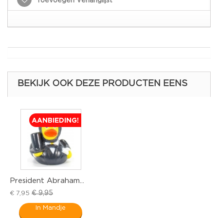
Toevoegen Verlanglijst
BEKIJK OOK DEZE PRODUCTEN EENS
AANBIEDING!
President Abraham...
Que
€ 9,95
€ 7,95
€ 7
In Mandje