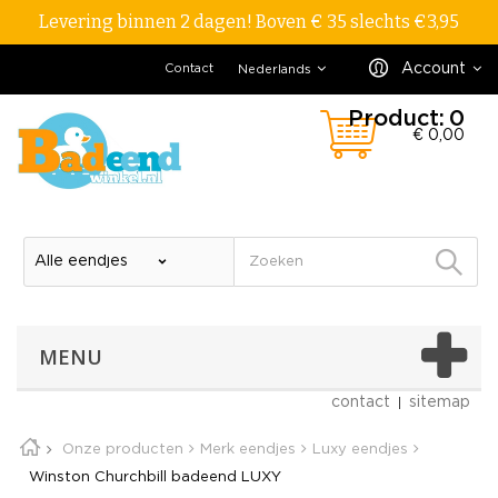
Levering binnen 2 dagen! Boven € 35 slechts €3,95
Account
Contact
Nederlands
Product:
0
€ 0,00
MENU
contact
sitemap
Onze producten
Merk eendjes
Luxy eendjes
Winston Churchbill badeend LUXY