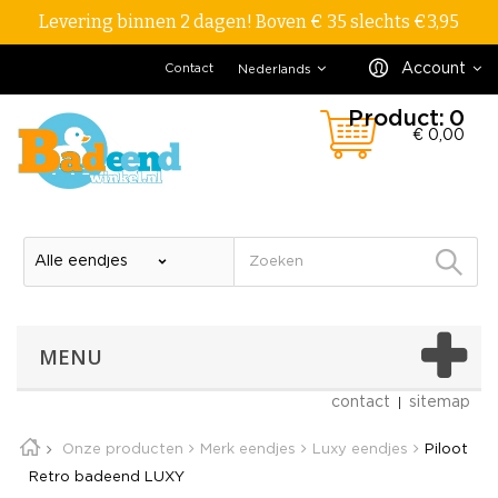
Levering binnen 2 dagen! Boven € 35 slechts €3,95
Account
Contact
Nederlands
Product:
0
€ 0,00
MENU
contact
sitemap
Onze producten
Merk eendjes
Luxy eendjes
Piloot
Retro badeend LUXY