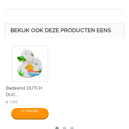
BEKIJK OOK DEZE PRODUCTEN EENS
Badeend DUTCH
S
DUC...
L
€ 7,95
€
In Mandje