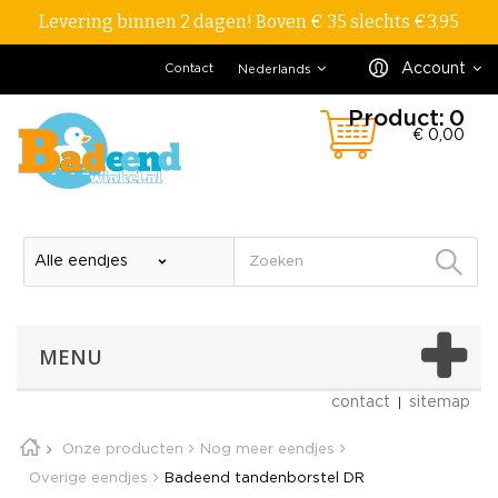
Levering binnen 2 dagen! Boven € 35 slechts €3,95
Account
Contact
Nederlands
Product:
0
€ 0,00
MENU
contact
sitemap
Onze producten
Nog meer eendjes
Overige eendjes
Badeend tandenborstel DR