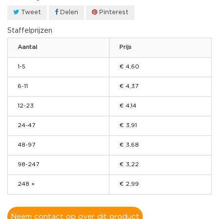
Tweet
Delen
Pinterest
Staffelprijzen
Aantal
Prijs
1-5
€ 4,60
6-11
€ 4,37
12-23
€ 4,14
24-47
€ 3,91
48-97
€ 3,68
98-247
€ 3,22
248 +
€ 2,99
Neem contact op over dit product