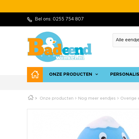
Bel ons:
0255 754 807
ONZE PRODUCTEN
PERSONALI
Onze producten
Nog meer eendjes
Overige 