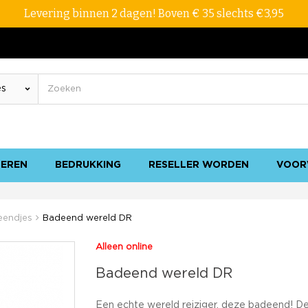
Levering binnen 2 dagen! Boven € 35 slechts €3,95
SEREN
BEDRUKKING
RESELLER WORDEN
VOOR
eendjes
Badeend wereld DR
Alleen online
Badeend wereld DR
Een echte wereld reiziger, deze badeend! D