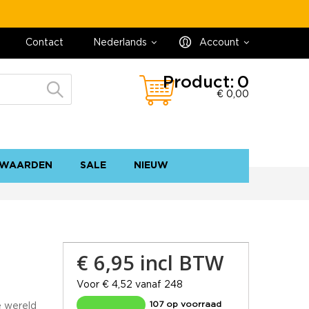
Contact
Nederlands
Account
Product:
0
€ 0,00
WAARDEN
SALE
NIEUW
contact
sitemap
€ 6,95
incl BTW
Voor € 4,52 vanaf 248
107 op voorraad
e wereld