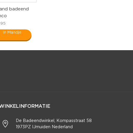
rand badeend
nco
,95
In Mandje
WINKELINFORMATIE
De Badeendwinkel, Kompasstraat 58
1973PZ IJmuiden Nederland