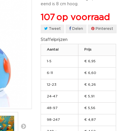
eend is 8 cm hoog.
107
op voorraad
Tweet
Delen
Pinterest
Staffelprijzen
Aantal
Prijs
1-5
€ 6,95
6-11
€ 6,60
12-23
€ 6,26
24-47
€ 5,91
48-97
€ 5,56
98-247
€ 4,87