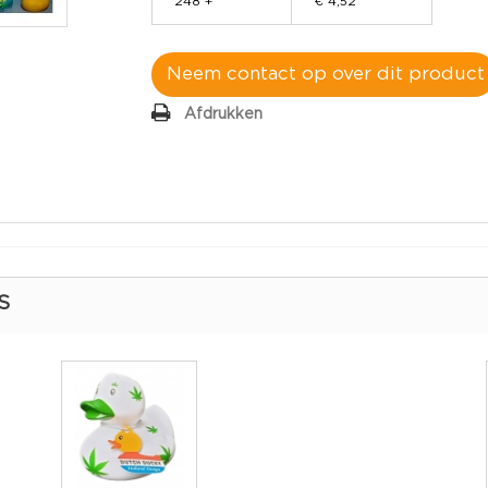
248 +
€ 4,52
Neem contact op over dit product
Afdrukken
S