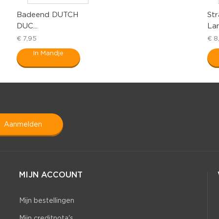
Badeend DUTCH
St
DUC...
La
€ 7,95
€ 8
In Mandje
aanmelden
MIJN ACCOUNT
Mijn bestellingen
Mijn creditnota's