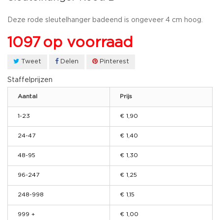
Deze rode sleutelhanger badeend is ongeveer 4 cm hoog.
1097
op voorraad
Tweet
Delen
Pinterest
Staffelprijzen
Aantal
Prijs
1-23
€ 1,90
24-47
€ 1,40
48-95
€ 1,30
96-247
€ 1,25
248-998
€ 1,15
999 +
€ 1,00