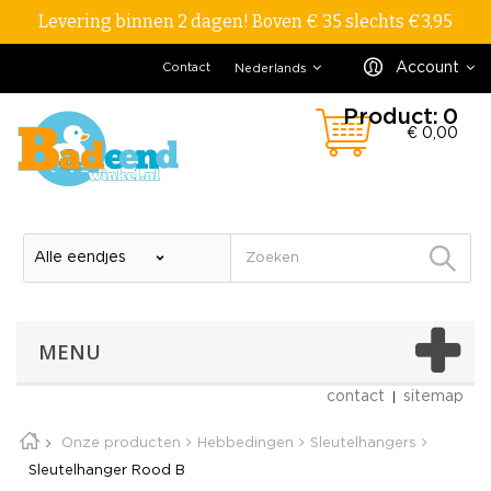
Levering binnen 2 dagen! Boven € 35 slechts €3,95
Account
Contact
Nederlands
Product:
0
€ 0,00
MENU
contact
sitemap
Onze producten
Hebbedingen
Sleutelhangers
Sleutelhanger Rood B