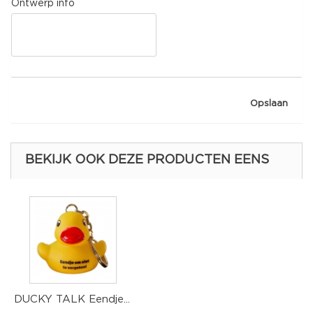
Ontwerp info
Opslaan
BEKIJK OOK DEZE PRODUCTEN EENS
DUCKY TALK Eendje...
D