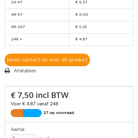
24-47
€ 6,37
48-97
€ 6,00
98-247
€ 5,25
248 +
€ 4,87
Neem contact op over dit product
Afdrukken
€ 7,50
incl BTW
Voor € 4,87 vanaf 248
27 op voorraad
Aantal