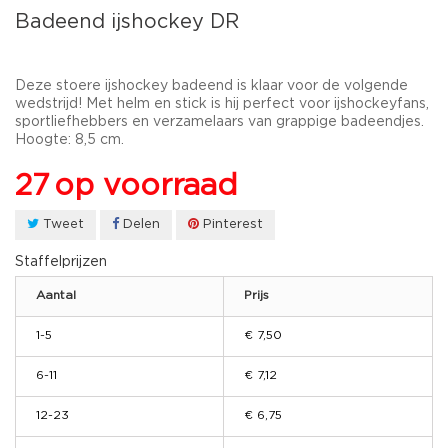
Badeend ijshockey DR
Deze stoere ijshockey badeend is klaar voor de volgende
wedstrijd! Met helm en stick is hij perfect voor ijshockeyfans,
sportliefhebbers en verzamelaars van grappige badeendjes.
Hoogte: 8,5 cm.
27
op voorraad
Tweet
Delen
Pinterest
Staffelprijzen
Aantal
Prijs
1-5
€ 7,50
6-11
€ 7,12
12-23
€ 6,75