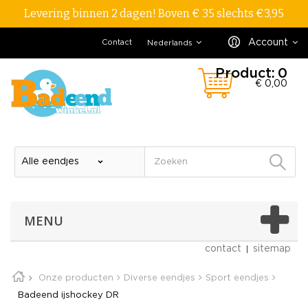
Levering binnen 2 dagen! Boven € 35 slechts €3,95
Account
Contact
Nederlands
Product:
0
€ 0,00
MENU
contact
sitemap
Onze producten
Diverse eendjes
Sport eendjes
Badeend ijshockey DR