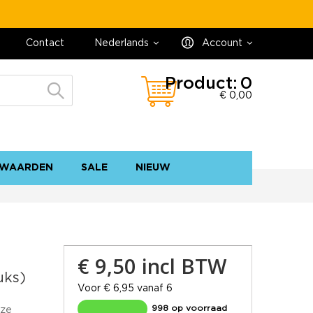
Contact
Nederlands
Account
Product:
0
€ 0,00
WAARDEN
SALE
NIEUW
contact
sitemap
€ 9,50
incl BTW
uks)
Voor € 6,95 vanaf 6
998 op voorraad
eze