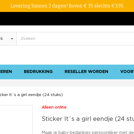
Levering binnen 2 dagen! Boven € 35 slechts €3,95
SEREN
BEDRUKKING
RESELLER WORDEN
VOOR
icker It´s a girl eendje (24 stuks)
Alleen online
Sticker It´s a girl eendje (24 st
Maak je baby bedankjes persoonlijker met d