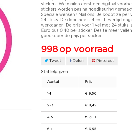
stickers. We mailen eerst een digitaal voorbe
stickers worden pas na goedkeuring gemaakt
Speciale wensen? Mail ons! Je koopt ze per v
24 stuks. De doorsnee is 4 cm. Levertijd ong
werkdagen. De prijs voor 1 vel met 24 stuks i
Euro dus 0.40 per sticker. Des te meer vellen
goedkoper de prijs per sticker.
998
op voorraad
Tweet
Delen
Pinterest
Staffelprijzen
Aantal
Prijs
1-1
€ 9,50
2-3
€ 8,49
4-5
€ 7,50
6 +
€ 6,95