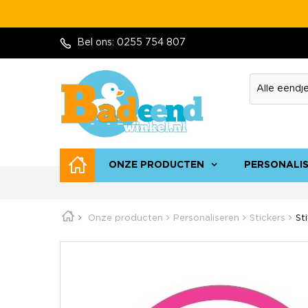
Bel ons:
0255 754 807
ONZE PRODUCTEN
PERSONALI
Onze producten
Personaliseren
Stickers
St