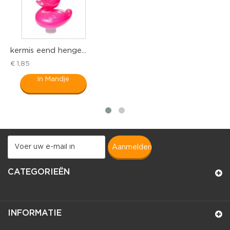
mis eend henge...
kermis 
,85
€ 1,55
In Mandje
aanmelden
CATEGORIEËN
INFORMATIE