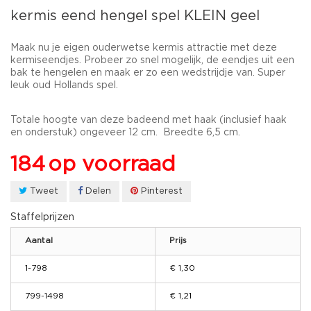
kermis eend hengel spel KLEIN geel
Maak nu je eigen ouderwetse kermis attractie met deze
kermiseendjes. Probeer zo snel mogelijk, de eendjes uit een
bak te hengelen en maak er zo een wedstrijdje van. Super
leuk oud Hollands spel.
Totale hoogte van deze badeend met haak (inclusief haak
en onderstuk) ongeveer 12 cm. Breedte 6,5 cm.
184
op voorraad
Tweet
Delen
Pinterest
Staffelprijzen
Aantal
Prijs
1-798
€ 1,30
799-1498
€ 1,21