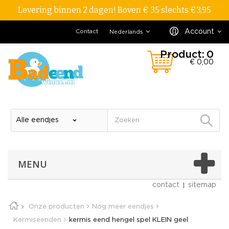
Levering binnen 2 dagen! Boven € 35 slechts €3,95
Account
Contact
Nederlands
Product:
0
€ 0,00
MENU
contact
sitemap
Onze producten
Nog meer eendjes
Kermiseenden
kermis eend hengel spel KLEIN geel