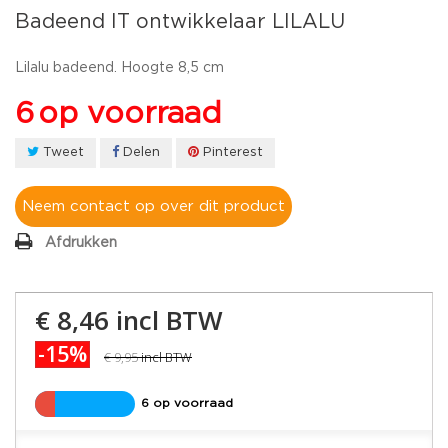
Badeend IT ontwikkelaar LILALU
Lilalu badeend. Hoogte 8,5 cm
6
op voorraad
Tweet
Delen
Pinterest
Neem contact op over dit product
Afdrukken
€ 8,46
incl BTW
-15%
€ 9,95
incl BTW
6 op voorraad