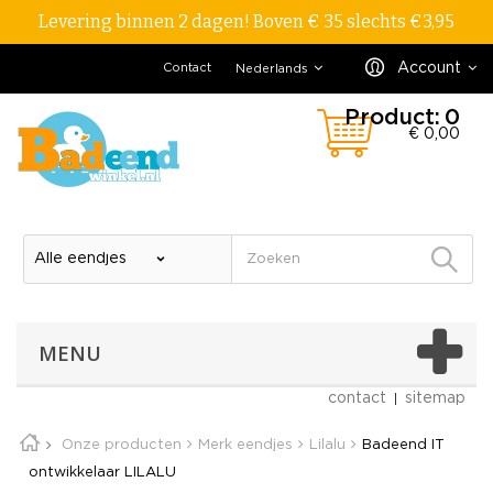
Levering binnen 2 dagen! Boven € 35 slechts €3,95
Account
Contact
Nederlands
Product:
0
€ 0,00
MENU
contact
sitemap
Onze producten
Merk eendjes
Lilalu
Badeend IT
ontwikkelaar LILALU