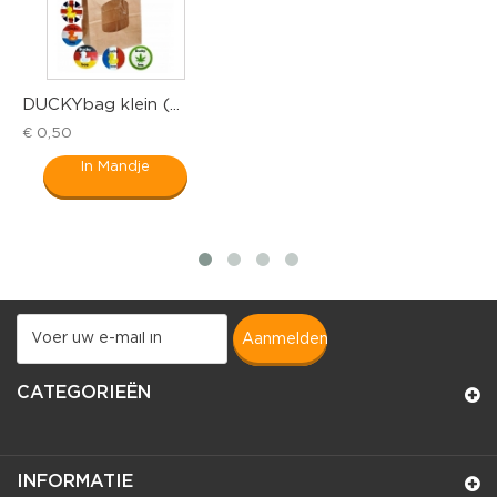
DUCKYbag klein (...
T
€ 0,50
€
In Mandje
aanmelden
CATEGORIEËN
INFORMATIE