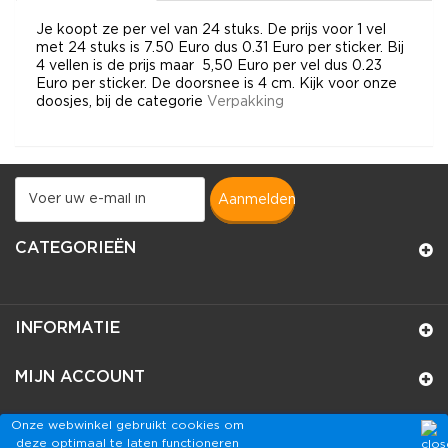
Je koopt ze per vel van 24 stuks. De prijs voor 1 vel
met 24 stuks is 7.50 Euro dus 0.31 Euro per sticker. Bij
4 vellen is de prijs maar 5,50 Euro per vel dus 0.23
Euro per sticker. De doorsnee is 4 cm. Kijk voor onze
doosjes, bij de categorie
Verpakking
aanmelden
CATEGORIEËN
INFORMATIE
MIJN ACCOUNT
WINKELINFORMATIE
Onze webwinkel gebruikt cookies om
deze optimaal te laten functioneren