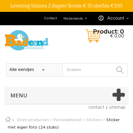
Levering binnen 2 dagen! Boven € 35 slechts €3,95
Account
Contact
Nederlands
Product:
0
€ 0,00
MENU
contact
sitemap
Onze producten
Personaliseren
Stickers
Sticker
met eigen foto (24 stuks)