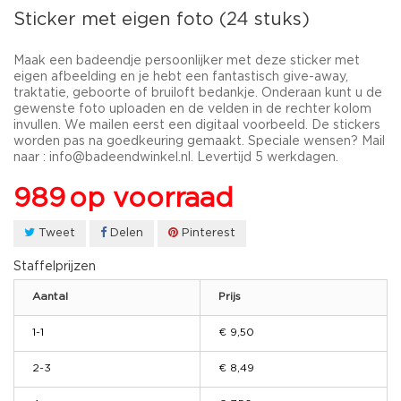
Sticker met eigen foto (24 stuks)
Maak een badeendje persoonlijker met deze sticker met
eigen afbeelding en je hebt een fantastisch give-away,
traktatie, geboorte of bruiloft bedankje. Onderaan kunt u de
gewenste foto uploaden en de velden in de rechter kolom
invullen. We mailen eerst een digitaal voorbeeld. De stickers
worden pas na goedkeuring gemaakt. Speciale wensen? Mail
naar : info@badeendwinkel.nl. Levertijd 5 werkdagen.
989
op voorraad
Tweet
Delen
Pinterest
Staffelprijzen
Aantal
Prijs
1-1
€ 9,50
2-3
€ 8,49